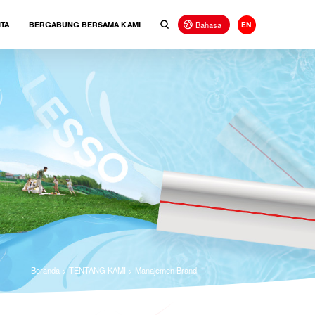
Bahasa
ITA
BERGABUNG BERSAMA KAMI
EN
Beranda
>
TENTANG KAMI
>
Manajemen Brand