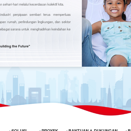
 sehari-hari melalui kecerdasan kolektif kita.
ndustri perpipaan sembari terus memperluas
pan rumah, perlindungan lingkungan, dan sektor
sebagai sarana untuk menghadirkan keindahan ke
Building the Future"
SOLUSI
PROYEK
BANTUAN & DUKUNGAN
B